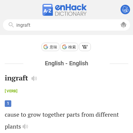
意味
検索
English - English
ingraft
VERB
1
cause
to
grow
together
parts
from
different
plants