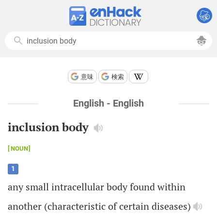
意味
検索
English - English
inclusion body
NOUN
1
any
small
intracellular
body
found
within
another
(
characteristic
of
certain
diseases
)