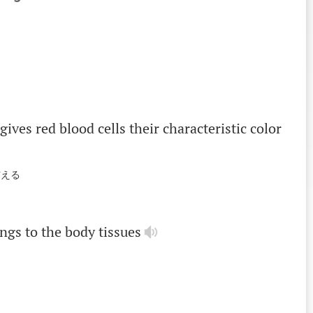
gives
red
blood
cells
their
characteristic
color
与える
ungs
to
the
body
tissues