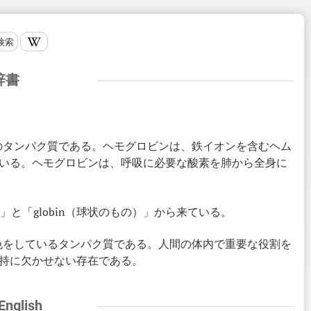
検索
辞書
ためのタンパク質である。ヘモグロビンは、鉄イオンを含むヘム
いる。ヘモグロビンは、呼吸に必要な酸素を肺から全身に
液）」と「globin（球状のもの）」から来ている。
な赤色をしているタンパク質である。人間の体内で重要な役割を
持に欠かせない存在である。
 English