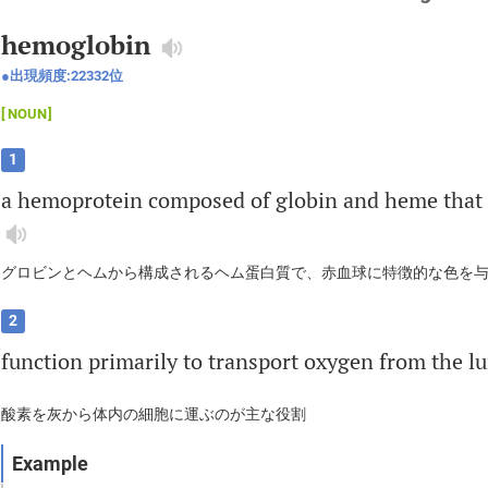
hemoglobin
出現頻度:
22332
位
NOUN
1
a
hemoprotein
composed
of
globin
and
heme
that
グロビンとヘムから構成されるヘム蛋白質で、赤血球に特徴的な色を
2
function
primarily
to
transport
oxygen
from
the
l
酸素を灰から体内の細胞に運ぶのが主な役割