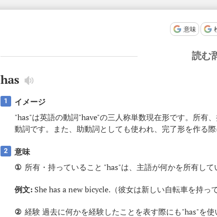
意味
読む
has
イメージ
1
"has"は英語の動詞"have"の三人称単数現在形です。
動詞です。また、助動詞としても使われ、完了形を作る際
意味
2
①
所有・持っていること "has"は、主語が何かを所有
例文:
She has a new bicycle.（彼女は新しい自転車を
②
経験 過去に何かを経験したことを表す際にも"has"を