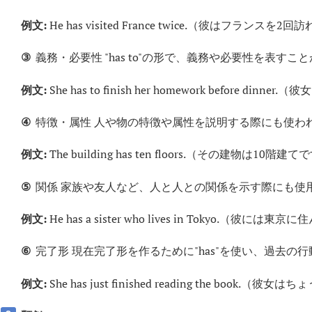
例文:
He has visited France twice.（彼はフラン
③
義務・必要性 "has to"の形で、義務や必要性を表すこ
例文:
She has to finish her homework befor
④
特徴・属性 人や物の特徴や属性を説明する際にも使わ
例文:
The building has ten floors.（その建物は10階建
⑤
関係 家族や友人など、人と人との関係を示す際にも使
例文:
He has a sister who lives in Tokyo.（
⑥
完了形 現在完了形を作るために"has"を使い、過去
例文:
She has just finished reading the boo