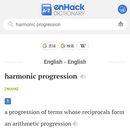
意味
検索
English - English
harmonic progression
NOUN
1
a
progression
of
terms
whose
reciprocals
form
an
arithmetic
progression