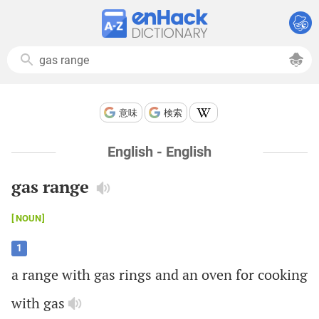
意味
検索
English - English
gas range
NOUN
1
a
range
with
gas
rings
and
an
oven
for
cooking
with
gas