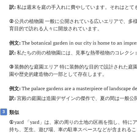
訳:
私は週末を庭の手入れに費やしています。それはとて
②
公共の植物園 一般に公開されている広いエリアで、多
育目的で訪れる人々に開放されています。
例文:
The botanical garden in our city is home to an impress
訳:
私たちの街の植物園には、見事な熱帯植物のコレクシ
③
装飾的な庭園エリア 特に装飾的な目的で設計された庭
園や歴史的建造物の一部として存在します。
例文:
The palace gardens are a masterpiece of landscape de
訳:
宮殿の庭園は造園デザインの傑作で、夏の間は一般公
類似
3
①
yard 「yard」は、家の周りの土地の区画を指し、特
持ち、芝生、遊び場、車の駐車スペースなどが含まれるこ