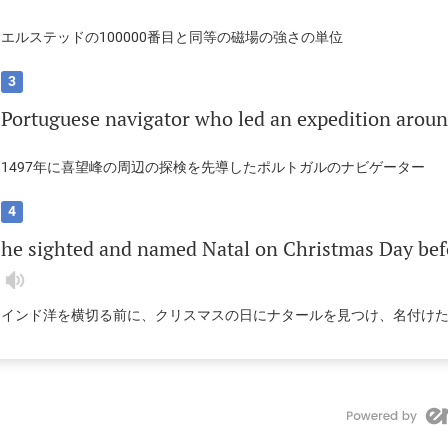
エルステッドの100000番目と同等の磁場の強さの単位
3
Portuguese
navigator
who
led
an
expedition
arou
1497年に喜望峰の周辺の探検を先導したポルトガルのナビゲーター
4
he
sighted
and
named
Natal
on
Christmas
Day
bef
インド洋を横切る前に、クリスマスの日にナタールを見つけ、名付けた（1