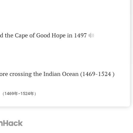
nd
the
Cape
of
Good
Hope
in
1497
ore
crossing
the
Indian
Ocean
(1469-1524 )
469年−1524年）