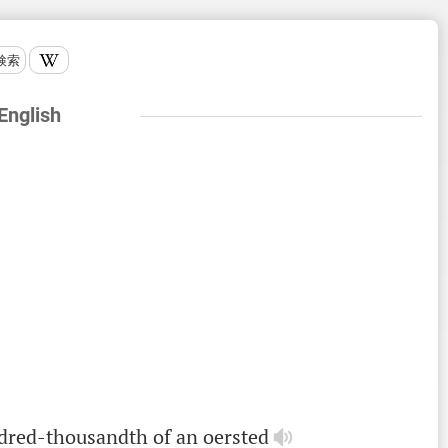
検索
 English
dred
-
thousandth
of
an
oersted