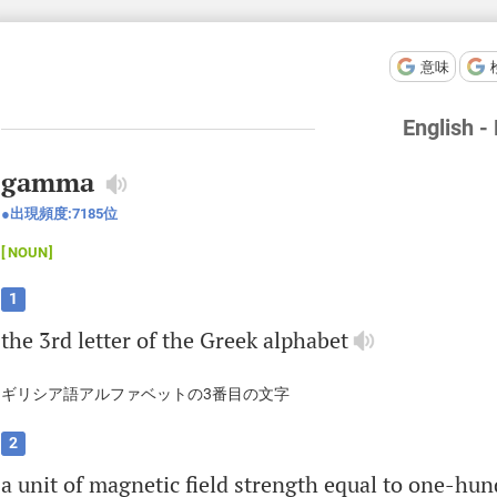
意味
English -
gamma
出現頻度:
7185
位
NOUN
1
the
3
rd
letter
of
the
Greek
alphabet
ギリシア語アルファベットの3番目の文字
2
a
unit
of
magnetic
field
strength
equal
to
one
-
hun