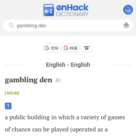
意味
検索
English - English
gambling den
NOUN
1
a
public
building
in
which
a
variety
of
games
of
chance
can
be
played
(
operated
as
a