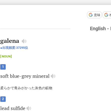
意味
English -
galena
出現頻度:
37295
位
NOUN
1
soft
blue
-
grey
mineral
柔らかで青みがかった灰色の鉱物
2
lead
sulfide