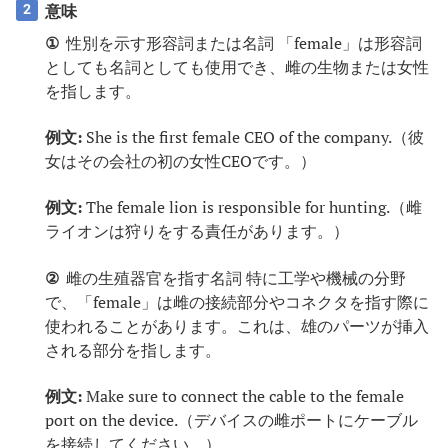
意味
2
①
性別を示す形容詞または名詞 「female」は形容詞
としても名詞としても使用でき、雌の生物または女性
を指します。
例文:
She is the first female CEO of the company.（彼
女はその会社の初の女性CEOです。）
例文:
The female lion is responsible for hunting.（雌
ライオンは狩りをする責任があります。）
②
雌の生殖器官を指す名詞 特に工学や機械の分野
で、「female」は雌の接続部分やコネクタを指す際に
使われることがあります。これは、雄のパーツが挿入
される部分を指します。
例文:
Make sure to connect the cable to the female
port on the device.（デバイスの雌ポートにケーブル
を接続してください。）