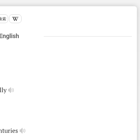
検索
 English
lly
nturies