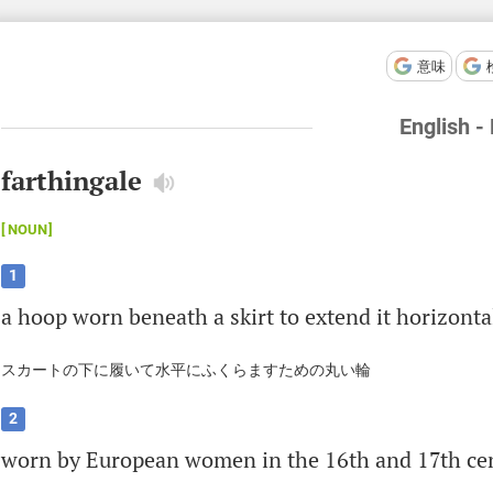
意味
English -
farthingale
NOUN
1
a
hoop
worn
beneath
a
skirt
to
extend
it
horizonta
スカートの下に履いて水平にふくらますための丸い輪
2
worn
by
European
women
in
the
16
th
and
17
th
ce