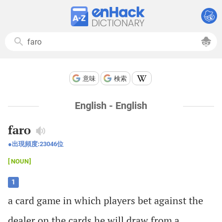
意味
検索
English - English
faro
出現頻度:
23046
位
NOUN
1
a
card
game
in
which
players
bet
against
the
dealer
on
the
cards
he
will
draw
from
a