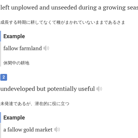
left
unplowed
and
unseeded
during
a
growing
sea
成長する時期に耕してなくて種がまかれていないままであるさま
fallow
farmland
休閑中の耕地
2
undeveloped
but
potentially
useful
未発達であるが、潜在的に役に立つ
a
fallow
gold
market