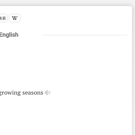
検索
 English
growing
seasons