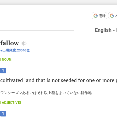
意味
English -
fallow
出現頻度:
23046
位
NOUN
1
cultivated
land
that
is
not
seeded
for
one
or
more
ワンシーズンあるいはそれ以上種をまいていない耕作地
ADJECTIVE
1