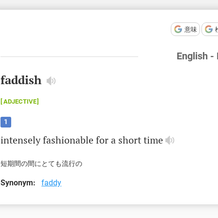
意味
English -
faddish
ADJECTIVE
1
intensely
fashionable
for
a
short
time
短期間の間にとても流行の
Synonym:
faddy