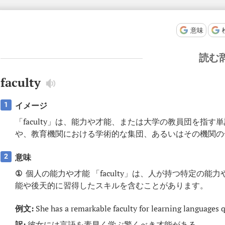
意味
読む
faculty
イメージ
1
「faculty」は、能力や才能、または大学の教員団を指
や、教育機関における学術的な集団、あるいはその機関の
意味
2
①
個人の能力や才能 「faculty」は、人が持つ特定の
能や後天的に習得したスキルを含むことがあります。
例文:
She has a remarkable faculty for learning languages q
訳:
彼女には言語を素早く学ぶ驚くべき才能がある。