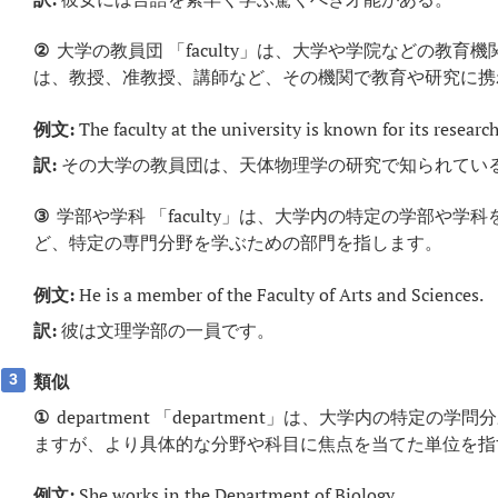
②
大学の教員団 「faculty」は、大学や学院などの教育機
は、教授、准教授、講師など、その機関で教育や研究に携
例文:
The faculty at the university is known for its research
訳:
その大学の教員団は、天体物理学の研究で知られてい
③
学部や学科 「faculty」は、大学内の特定の学部や
ど、特定の専門分野を学ぶための部門を指します。
例文:
He is a member of the Faculty of Arts and Sciences.
訳:
彼は文理学部の一員です。
類似
3
①
department 「department」は、大学内の特定
ますが、より具体的な分野や科目に焦点を当てた単位を指
例文:
She works in the Department of Biology.