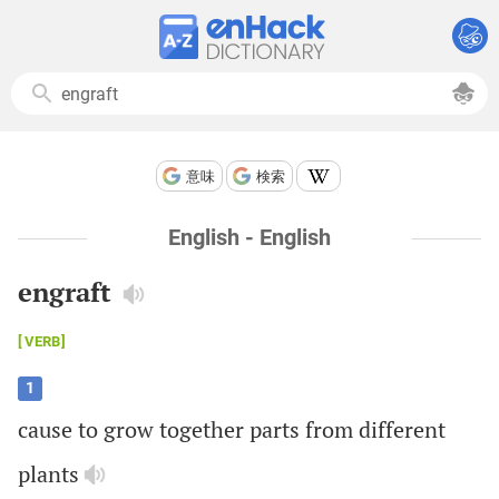
意味
検索
English - English
engraft
VERB
1
cause
to
grow
together
parts
from
different
plants