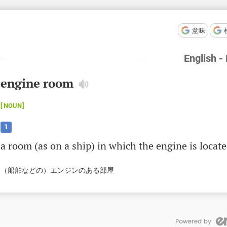
意味
English -
engine room
NOUN
1
a
room
(
as
on
a
ship
)
in
which
the
engine
is
locat
（船舶などの）エンジンのある部屋