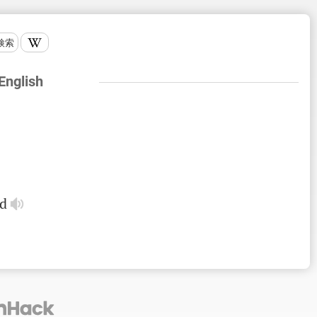
検索
 English
ed