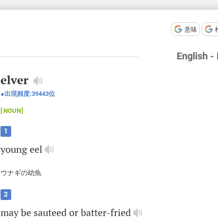
意味
English -
elver
出現頻度:
39443
位
NOUN
1
young
eel
ウナギの幼魚
2
may
be
sauteed
or
batter
-
fried