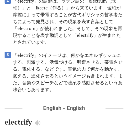
「electrify」の語源は、ラテン語の「electrum（琥
2
珀）」と「facere（作る）」から来ています。琥珀が
摩擦によって帯電することが古代ギリシャの哲学者た
ちによって発見され、その現象を表す言葉として
「electrum」が使われました。そして、その現象を再
現することを表す動詞として「electrify」が生まれた
とされています。
「electrify」のイメージは、何かをエネルギッシュに
3
する、刺激する、活気づける、興奮させる、帯電させ
る、電化する、などです。電気の力で何かを動かす、
変える、進化させるというイメージも含まれます。ま
た、音楽やスピーチなどで聴衆を感動させるという意
味合いもあります。
English - English
electrify