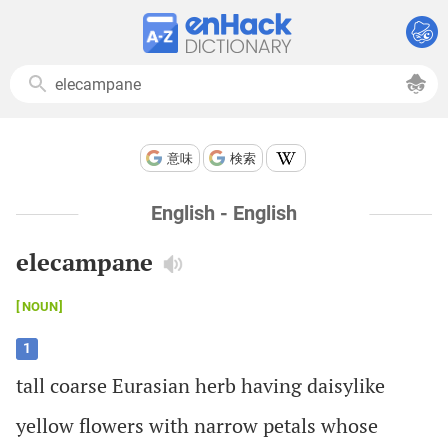
意味
検索
English - English
elecampane
NOUN
1
tall
coarse
Eurasian
herb
having
daisylike
yellow
flowers
with
narrow
petals
whose