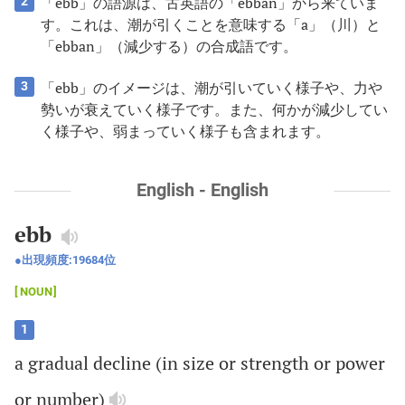
「ebb」の語源は、古英語の「ebban」から来ていま
2
す。これは、潮が引くことを意味する「a」（川）と
「ebban」（減少する）の合成語です。
「ebb」のイメージは、潮が引いていく様子や、力や
3
勢いが衰えていく様子です。また、何かが減少してい
く様子や、弱まっていく様子も含まれます。
English - English
ebb
出現頻度:
19684
位
NOUN
1
a
gradual
decline
(
in
size
or
strength
or
power
or
number
)