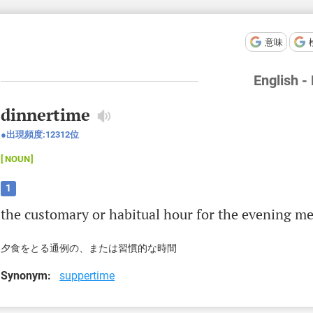
意味
English -
dinnertime
出現頻度:
12312
位
NOUN
1
the
customary
or
habitual
hour
for
the
evening
me
夕食をとる通例の、または習慣的な時間
Synonym:
suppertime