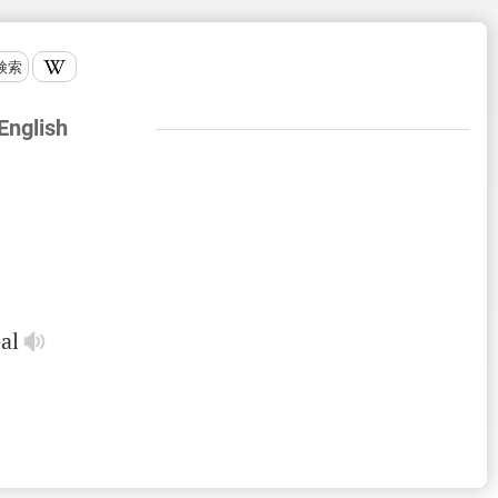
検索
 English
al