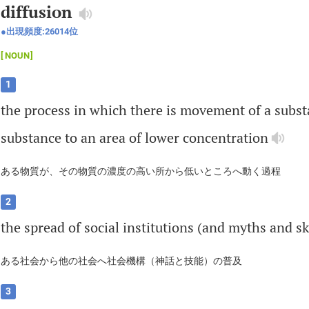
diffusion
出現頻度:
26014
位
NOUN
1
the
process
in
which
there
is
movement
of
a
subst
substance
to
an
area
of
lower
concentration
ある物質が、その物質の濃度の高い所から低いところへ動く過程
2
the
spread
of
social
institutions
(
and
myths
and
sk
ある社会から他の社会へ社会機構（神話と技能）の普及
3