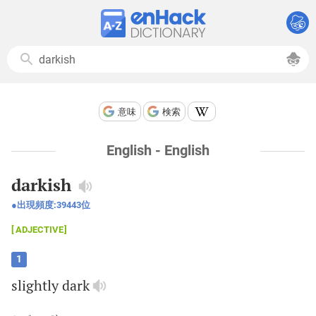
意味
検索
English - English
darkish
出現頻度:
39443
位
ADJECTIVE
1
slightly
dark