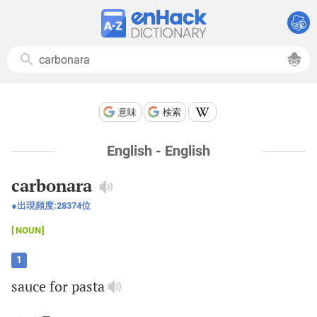
意味
検索
English - English
carbonara
出現頻度:
28374
位
NOUN
1
sauce
for
pasta