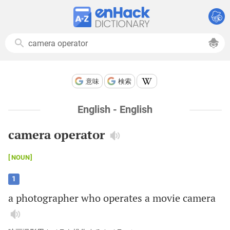
意味
検索
English - English
camera operator
NOUN
1
a
photographer
who
operates
a
movie
camera