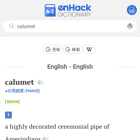
意味
検索
English - English
calumet
出現頻度:
39443
位
NOUN
1
a
highly
decorated
ceremonial
pipe
of
Amerindians