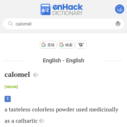
意味
検索
English - English
calomel
NOUN
1
a
tasteless
colorless
powder
used
medicinally
as
a
cathartic