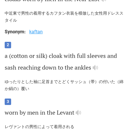
中近東で男性の着用するカフタン衣装を模倣した女性用ドレスス
タイル
Synonym:
kaftan
2
a
(
cotton
or
silk
)
cloak
with
full
sleeves
and
sash
reaching
down
to
the
ankles
ゆったりとした袖に足首までとどくサッシュ（帯）の付いた（綿
か絹の）覆い
3
worn
by
men
in
the
Levant
レヴァントの男性によって着用される