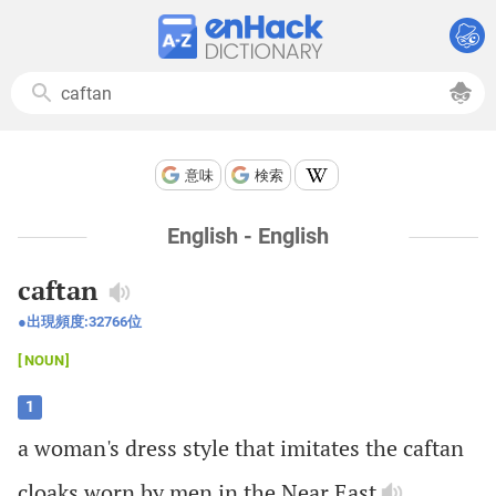
意味
検索
English - English
caftan
出現頻度:
32766
位
NOUN
1
a
woman
's
dress
style
that
imitates
the
caftan
cloaks
worn
by
men
in
the
Near
East