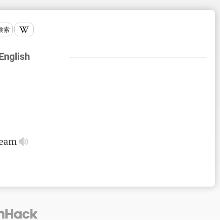
検索
 English
ream