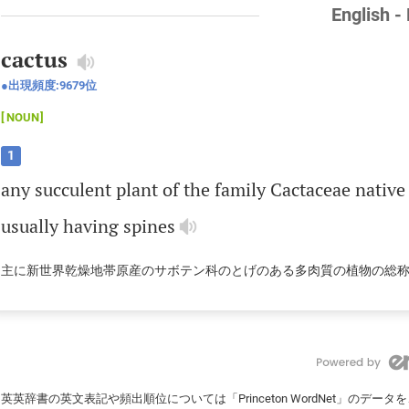
English -
cactus
出現頻度:
9679
位
NOUN
1
any
succulent
plant
of
the
family
Cactaceae
native
usually
having
spines
主に新世界乾燥地帯原産のサボテン科のとげのある多肉質の植物の総
英英辞書の英文表記や頻出順位については「Princeton WordNet」のデ