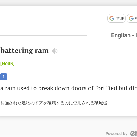
意味
English -
battering ram
NOUN
1
a
ram
used
to
break
down
doors
of
fortified
buildi
補強された建物のドアを破壊するのに使用される破城槌