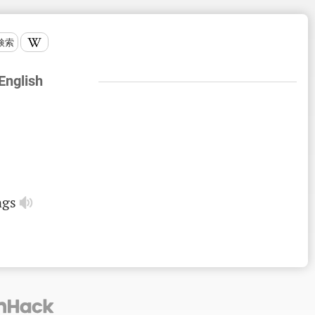
検索
 English
ngs