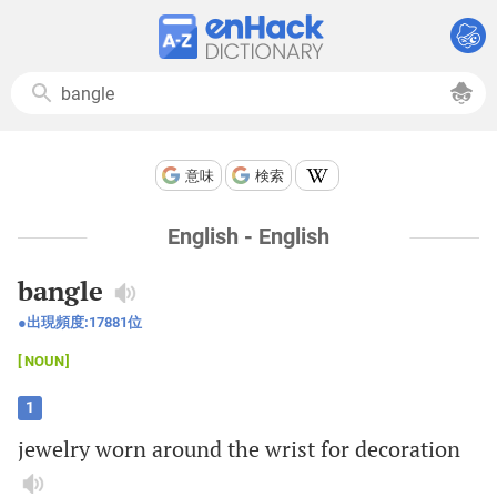
意味
検索
English - English
bangle
出現頻度:
17881
位
NOUN
1
jewelry
worn
around
the
wrist
for
decoration