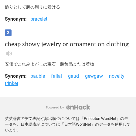
飾りとして腕の周りに着ける
Synonym:
bracelet
2
cheap
showy
jewelry
or
ornament
on
clothing
安価でこれみよがしの宝石・装飾品または着物
Synonym:
bauble
fallal
gaud
gewgaw
novelty
trinket
英英辞書の英文表記や頻出順位については「Princeton WordNet」のデ
ータを、日本語表記については「日本語WordNet」のデータを使用して
います。