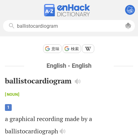
意味
検索
English - English
ballistocardiogram
NOUN
1
a
graphical
recording
made
by
a
ballistocardiograph