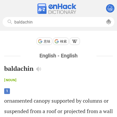
意味
検索
English - English
baldachin
NOUN
1
ornamented
canopy
supported
by
columns
or
suspended
from
a
roof
or
projected
from
a
wall