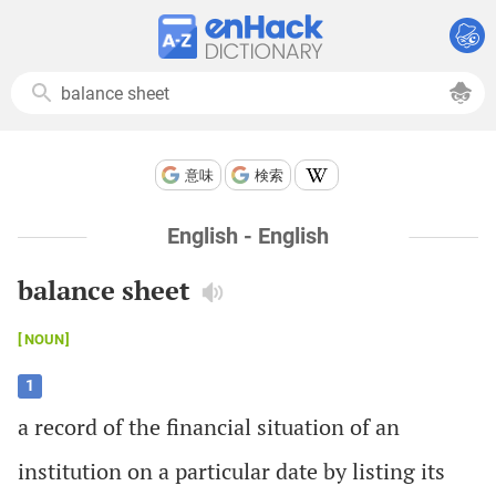
意味
検索
English - English
balance sheet
NOUN
1
a
record
of
the
financial
situation
of
an
institution
on
a
particular
date
by
listing
its