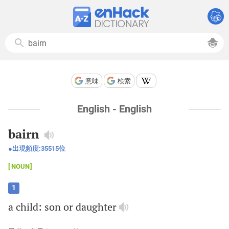
意味
検索
English - English
bairn
出現頻度:
35515
位
NOUN
1
a
child
:
son
or
daughter