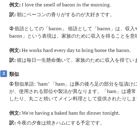
例文:
I love the smell of bacon in the morning.
訳:
朝にベーコンの香りがするのが大好きです。
②
俗語としての「bacon」 俗語として「bacon」は、収入や
bacon」という表現は、家族のために収入を得ることを意
例文:
He works hard every day to bring home the bacon.
訳:
彼は毎日一生懸命働いて、家族のために収入を得てい
類似
3
①
類似単語: "ham" 「ham」は豚の後ろ足の部分を塩
が、使用される部位や製法が異なります。「ham」は通
したり、丸ごと焼いてメイン料理として提供されたりしま
例文:
We're having a baked ham for dinner tonight.
訳:
今夜の夕食は焼きハムにする予定です。