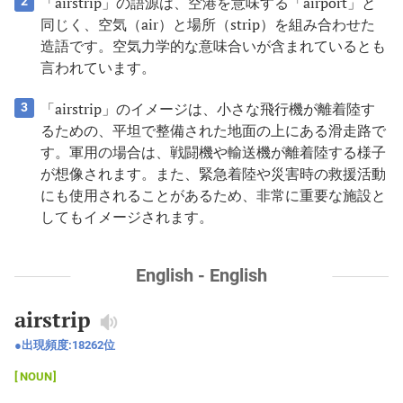
「airstrip」の語源は、空港を意味する「airport」と
2
同じく、空気（air）と場所（strip）を組み合わせた
造語です。空気力学的な意味合いが含まれているとも
言われています。
「airstrip」のイメージは、小さな飛行機が離着陸す
3
るための、平坦で整備された地面の上にある滑走路で
す。軍用の場合は、戦闘機や輸送機が離着陸する様子
が想像されます。また、緊急着陸や災害時の救援活動
にも使用されることがあるため、非常に重要な施設と
してもイメージされます。
English - English
airstrip
出現頻度:
18262
位
NOUN