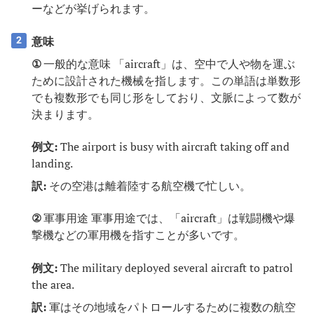
ーなどが挙げられます。
意味
2
①
一般的な意味 「aircraft」は、空中で人や物を運ぶ
ために設計された機械を指します。この単語は単数形
でも複数形でも同じ形をしており、文脈によって数が
決まります。
例文:
The airport is busy with aircraft taking off and
landing.
訳:
その空港は離着陸する航空機で忙しい。
②
軍事用途 軍事用途では、「aircraft」は戦闘機や爆
撃機などの軍用機を指すことが多いです。
例文:
The military deployed several aircraft to patrol
the area.
訳:
軍はその地域をパトロールするために複数の航空