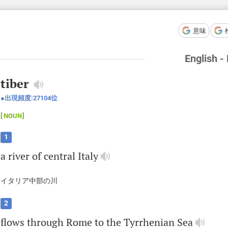
意味
English -
tiber
出現頻度:
27104
位
NOUN
1
a
river
of
central
Italy
イタリア中部の川
2
flows
through
Rome
to
the
Tyrrhenian
Sea