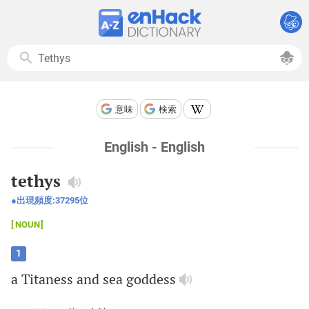
意味
検索
English - English
tethys
出現頻度:
37295
位
NOUN
1
a
Titaness
and
sea
goddess