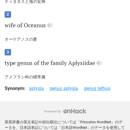
ティタネスと海の女神
2
wife
of
Oceanus
オーケアノスの妻
3
type
genus
of
the
family
Aplysiidae
アメフラシ科の標準属
Synonym:
aplysia
genus aplysia
genus tethus
英英辞書の英文表記や頻出順位については「Princeton WordNet」のデ
ータを、日本語表記については「日本語WordNet」のデータを使用して