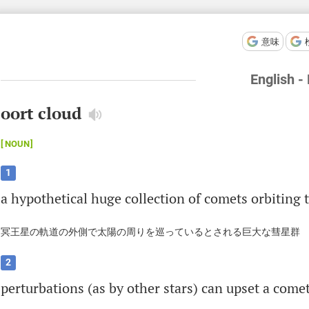
意味
English -
oort cloud
NOUN
1
a
hypothetical
huge
collection
of
comets
orbiting
冥王星の軌道の外側で太陽の周りを巡っているとされる巨大な彗星群
2
perturbations
(
as
by
other
stars
)
can
upset
a
come