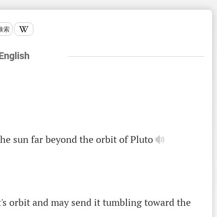
検索
 English
the
sun
far
beyond
the
orbit
of
Pluto
t
's
orbit
and
may
send
it
tumbling
toward
the