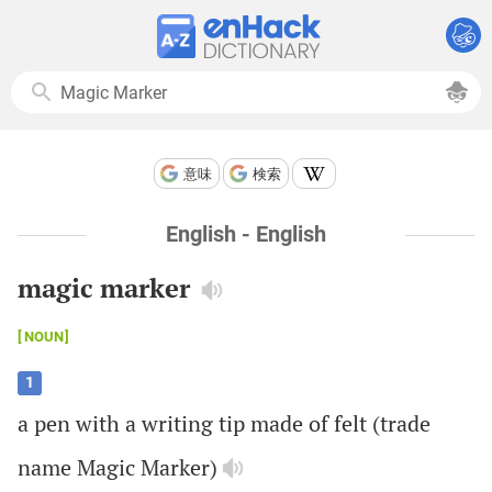
意味
検索
English - English
magic marker
NOUN
1
a
pen
with
a
writing
tip
made
of
felt
(
trade
name
Magic
Marker
)