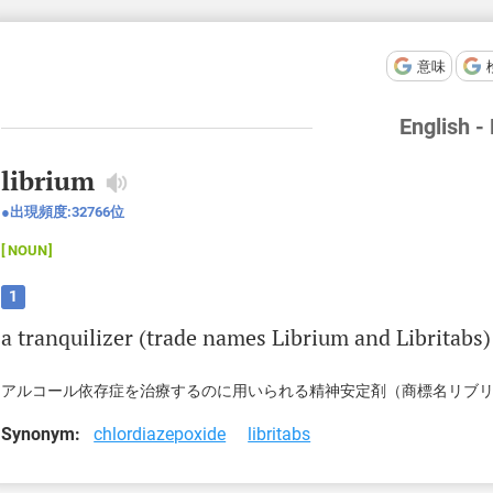
意味
English -
librium
出現頻度:
32766
位
NOUN
1
a
tranquilizer
(
trade
names
Librium
and
Libritabs
アルコール依存症を治療するのに用いられる精神安定剤（商標名リブ
Synonym:
chlordiazepoxide
libritabs