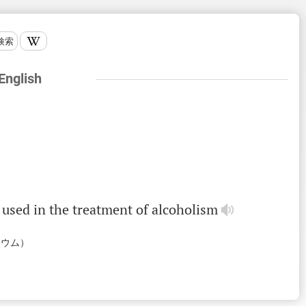
検索
 English
)
used
in
the
treatment
of
alcoholism
リウム）