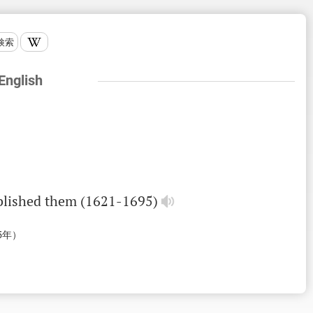
検索
 English
blished
them
(1621-1695)
5年）