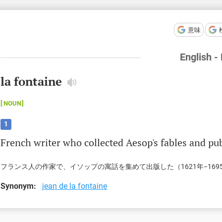
意味
English -
la fontaine
NOUN
1
French
writer
who
collected
Aesop
's
fables
and
pu
フランス人の作家で、イソップの寓話を集めて出版した（1621年−169
Synonym:
jean de la fontaine