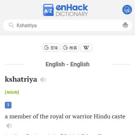
意味
検索
English - English
kshatriya
NOUN
1
a
member
of
the
royal
or
warrior
Hindu
caste