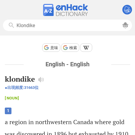
意味
検索
English - English
klondike
出現頻度:
31663
位
NOUN
1
a
region
in
northwestern
Canada
where
gold
was
discovered
in
1896
but
exhausted
by
1910