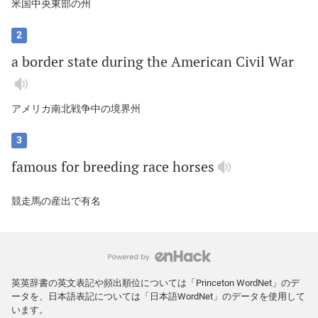
米国中央東部の州
2
a
border
state
during
the
American
Civil
War
アメリカ南北戦争中の境界州
3
famous
for
breeding
race
horses
競走馬の産出で有名
英英辞書の英文表記や頻出順位については「Princeton WordNet」のデ
ータを、日本語表記については「日本語WordNet」のデータを使用して
います。